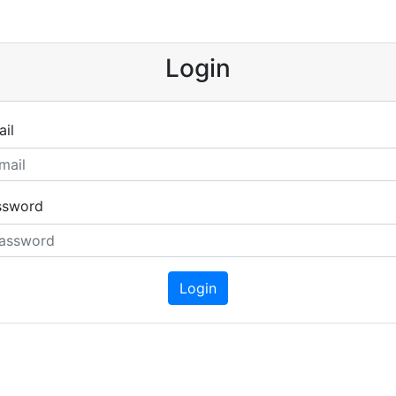
Login
il
ssword
Login